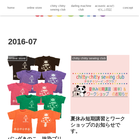
chitty chitty
darling machine
acoustic acoの
home
online store
concept
sewing club
club
ぜんぶ日記
2016-07
online store
chitty chitty sewing club
夏休み短期講習とワーク
ショップのお知らせで
す。
パンダきのこ 抜染プリ