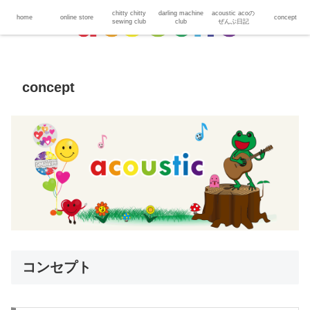
chitty chitty
darling machine
acoustic acoの
home
online store
concept
sewing club
club
ぜんぶ日記
concept
コンセプト