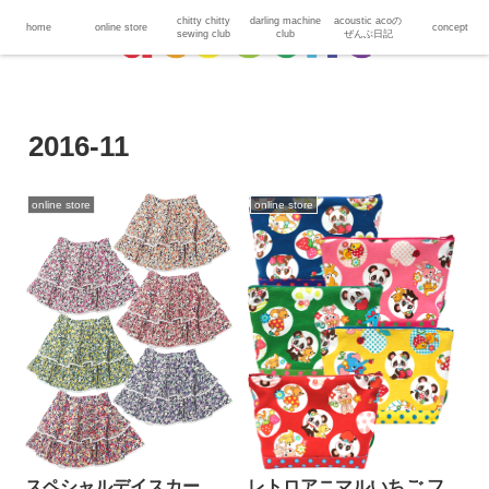
chitty chitty
darling machine
acoustic acoの
home
online store
concept
sewing club
club
ぜんぶ日記
2016-11
online store
online store
レトロアニマルいちご フ
スペシャルデイスカー