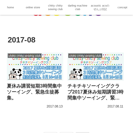
chitty chitty
darling machine
acoustic acoの
home
online store
concept
sewing club
club
ぜんぶ日記
2017-08
chitty chitty sewing club
chitty chitty sewing club
夏休み講習短期3時間集中
チキチキソーイングクラ
ソーイング、緊急生徒募
ブ2017夏休み短期講習3時
集。
間集中ソーイング、緊急
生徒募集。
2017.08.13
2017.08.11