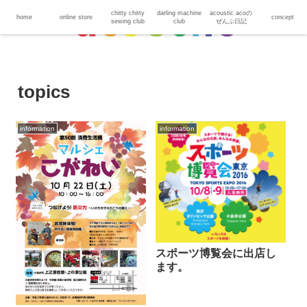
chitty chitty
darling machine
acoustic acoの
home
online store
concept
sewing club
club
ぜんぶ日記
topics
information
information
スポーツ博覧会に出店し
ます。