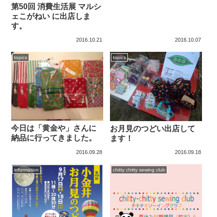
第50回 消費生活展 マルシ
ェこがねい に出店しま
す。
2016.10.21
2016.10.07
topics
topics
今日は「黄金や」さんに
お月見のつどい出店して
納品に行ってきました。
ます！
2016.09.28
2016.09.18
information
chitty chitty sewing club