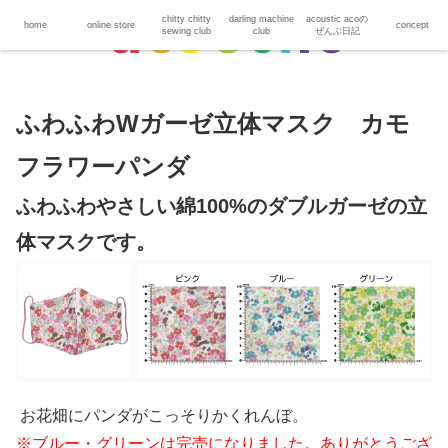
chitty chitty
darling machine
acoustic acoの
home
online store
concept
sewing club
club
ぜんぶ日記
ふわふわWガーゼ立体マスク カモ
フラワーパンダ
ふわふわやさしい綿100%のダブルガーゼの立
体マスクです。
お花畑にパンダがこっそりかくれんぼ。
※ブルー・グリーンは完売になりました。ありがとうござ