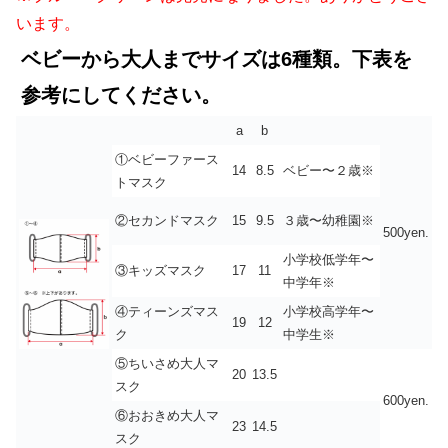
います。
ベビーから大人までサイズは6種類。下表を
参考にしてください。
a
b
①ベビーファース
14
8.5
ベビー〜２歳※
トマスク
②セカンドマスク
15
9.5
３歳〜幼稚園※
500yen.
小学校低学年〜
③キッズマスク
17
11
中学年※
④ティーンズマス
小学校高学年〜
19
12
ク
中学生※
⑤ちいさめ大人マ
20
13.5
スク
600yen.
⑥おおきめ大人マ
23
14.5
スク