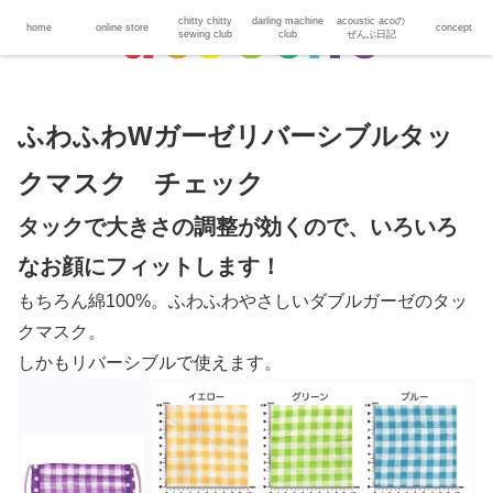
chitty chitty
darling machine
acoustic acoの
home
online store
concept
sewing club
club
ぜんぶ日記
ふわふわWガーゼリバーシブルタッ
クマスク チェック
タックで大きさの調整が効くので、いろいろ
なお顔にフィットします！
もちろん綿100%。ふわふわやさしいダブルガーゼのタッ
クマスク。
しかもリバーシブルで使えます。