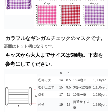
カラフルなギンガムチェックのマスクです。
裏面はドット柄になります。
キッズから大人までサイズは5種類。下表を
参考にしてください。
a
b
①キッズ
14
8.5
1〜4歳※
1,050yen.
②ジュニア
15
9.5
3歳〜12歳※
1,150yen.
③S
17
11
10歳〜※
1,250yen.
普通サイズ
④M
19
12
1,350yen.
※