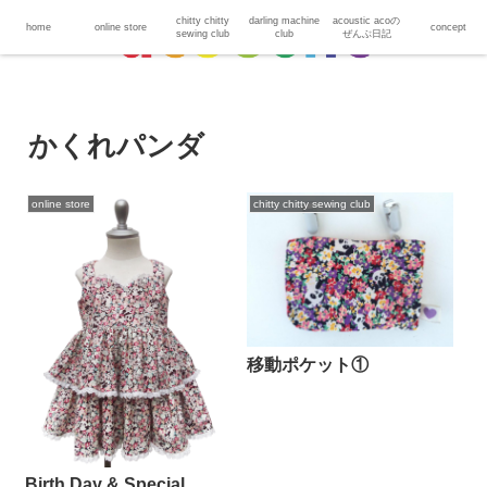
chitty chitty
darling machine
acoustic acoの
home
online store
concept
sewing club
club
ぜんぶ日記
かくれパンダ
online store
chitty chitty sewing club
移動ポケット①
Birth Day & Special