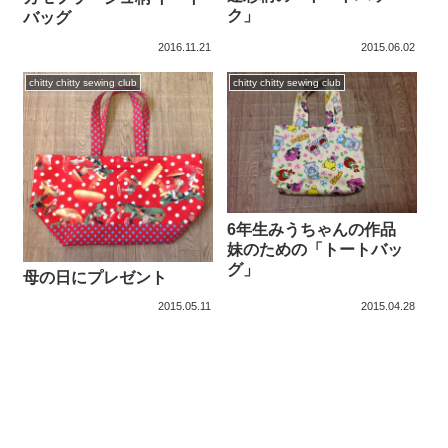
ク」
バッグ
2016.11.21
2015.06.02
chitty chitty sewing club
chitty chitty sewing club
6年生みうちゃんの作品
妹のための「トートバッ
グ」
母の日にプレゼント
2015.05.11
2015.04.28