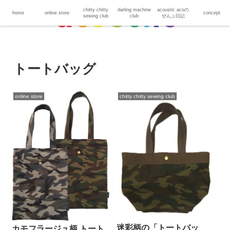
chitty chitty
darling machine
acoustic acoの
home
online store
concept
sewing club
club
ぜんぶ日記
トートバッグ
online store
chitty chitty sewing club
迷彩柄の「トートバッ
カモフラージュ柄 トート