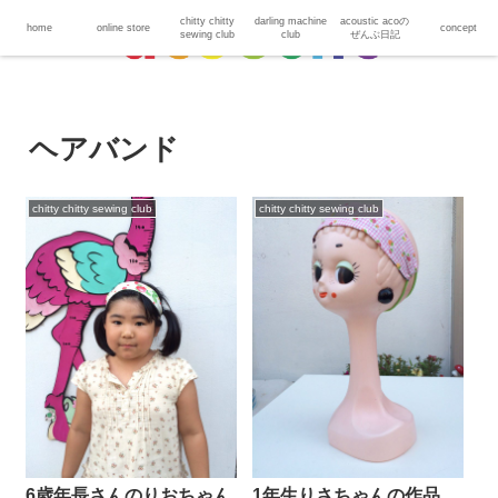
chitty chitty
darling machine
acoustic acoの
home
online store
concept
sewing club
club
ぜんぶ日記
ヘアバンド
chitty chitty sewing club
chitty chitty sewing club
6歳年長さんのりおちゃん
1年生りさちゃんの作品