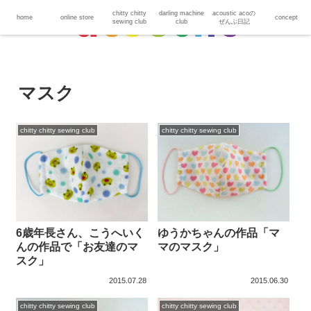
chitty chitty
darling machine
acoustic acoの
home
online store
concept
sewing club
club
ぜんぶ日記
マスク
chitty chitty sewing club
chitty chitty sewing club
6歳年長さん、こうへいく
ゆうかちゃんの作品「マ
んの作品で「お友達のマ
マのマスク」
スク」
2015.07.28
2015.06.30
chitty chitty sewing club
chitty chitty sewing club