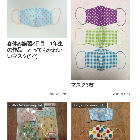
春休み講習2日目 1年生
の作品 とってもかわい
いマスク(^-^)
マスク3枚
2015.03.28
2015.03.20
chitty chitty sewing club
chitty chitty sewing club