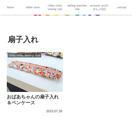
chitty chitty
darling machine
acoustic acoの
home
online store
concept
sewing club
club
ぜんぶ日記
扇子入れ
chitty chitty sewing club
おばあちゃんの扇子入れ
＆ペンケース
2015.07.26