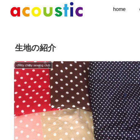
home
生地の紹介
chitty chitty sewing club