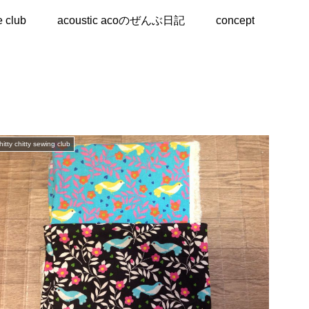
e club
acoustic acoのぜんぶ日記
concept
hitty chitty sewing club