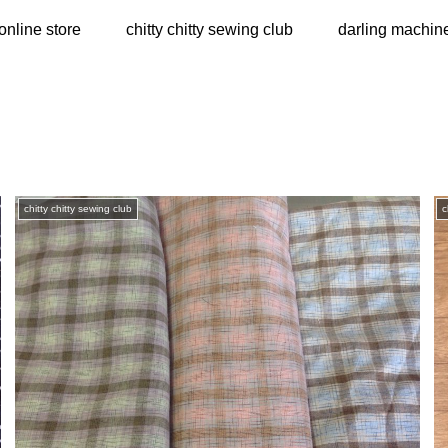
online store
chitty chitty sewing club
darling machin
chitty chitty sewing club
c