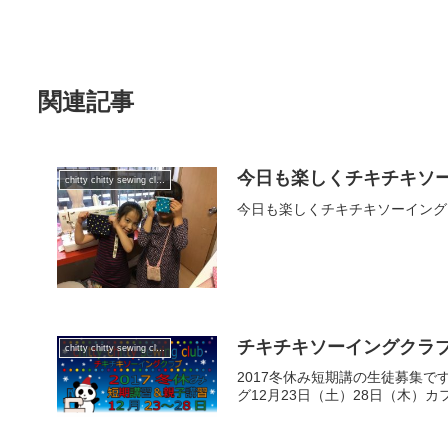
関連記事
今日も楽しくチキチキソ
chitty chitty sewing club
今日も楽しくチキチキソーイング
チキチキソーイングクラ
chitty chitty sewing club
2017冬休み短期講の生徒募集で
グ12月23日（土）28日（木）カ