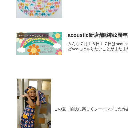
acoustic新店舗移転
acoustic acoのぜんぶ日記
みんな７月１６日１７日はacou
どacoにはやりたいことがまだま
この夏、愉快に楽しくソーイングした作