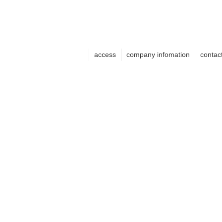
access
company infomation
contac