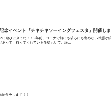
2周年記念イベント『チキチキソーイングフェスタ』開催し
sticに遊びに来てね！！2年前、コロナで前にも後ろにも進めない状態が続
だあって、待ってくれている生徒もいて、諦...
品紹介をします！！