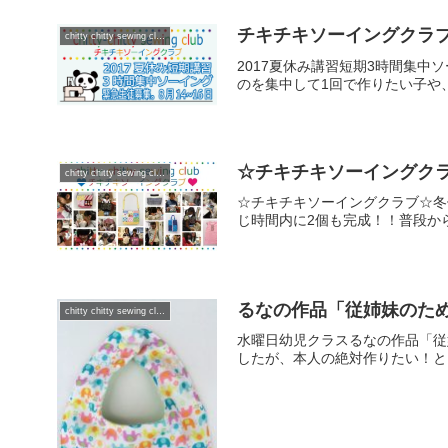
チキチキソーイングクラブ
chitty chitty sewing club
2017夏休み講習短期3時間集中ソー
のを集中して1回で作りたい子や、
☆チキチキソーイングクラ
chitty chitty sewing club
☆チキチキソーイングクラブ☆冬
じ時間内に2個も完成！！普段から
るなの作品「従姉妹のた
chitty chitty sewing club
水曜日幼児クラスるなの作品「従
したが、本人の絶対作りたい！と