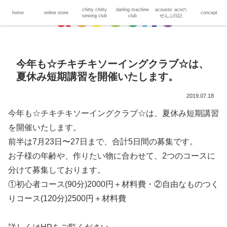
chitty chitty
darling machine
acoustic acoの
home
online store
concept
sewing club
club
ぜんぶ日記
今年も☆チキチキソーイングクラブ☆は、
夏休み短期講習を開催いたします。
2019.07.18
今年も☆チキチキソーイングクラブ☆は、夏休み短期講習
を開催いたします。
前半は7月23日〜27日まで、合計5日間の募集です。
お子様の年齢や、作りたい物に合わせて、2つのコースに
分けて募集しております。
①初心者コース(90分)2000円＋材料費・②自由なものつく
りコース(120分)2500円＋材料費