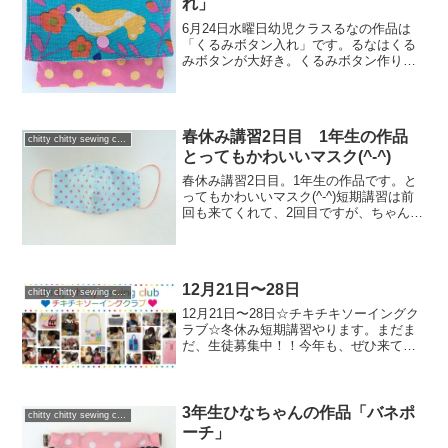
れ」
6月24日水曜日幼児クラスるなの作品は
「くるみボタン入れ」です。るなはくる
みボタンが大好き。くるみボタン作りワ
ークショップでもたくさんたくさん作り
ました。でも、おうちに、コロコロ転が
っているの。片付けてねって言うたび
に、困っていたらしいの。...
春休み講習2日目 1年生の作品
chitty chitty sewing club
とってもかわいいマスク(^-^)
春休み講習2日目。1年生の作品です。と
ってもかわいいマスク(^-^)短期講習は前
回も来てくれて、2回目ですが、ちゃんと
ミシンの使い方を覚えてくれていまし
た。とってもとってもミシンが上手で、7
ミリと言ったら初めから最後まできっち
り7ミリ。作品...
12月21日〜28日
chitty chitty sewing club
12月21日〜28日☆チキチキソーイングク
ラブ☆冬休み短期講習やります。まだま
だ、生徒募集中！！今年も、ぜひ来てね
ー❤️
3年生ひなちゃんの作品「バネポ
chitty chitty sewing club
ーチ」