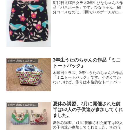
6月2日火曜日クラス3年生ひなちゃんの作
品「バネポーチ」です。ひなちゃん、60
分コースなのに、1回でバネポーチが出来
上がっちゃいました。最近、メキメキと
上達していってます。ひなちゃんの得意
技、立ちながらミシン、が良いのか
な！？立ってる方がや...
3年生うたのちゃんの作品「ミニ
chitty chitty sewing club
トートバック」
木曜日クラス、3年生うたのちゃんの作品
「ミニトートバック」です。小さくてか
わいいけど、作りは本格的なトートバッ
クと同じ仕様です。表地にも裏地にも、
マチ縫いがあって、手間のかかるもので
す。マチの印つけも、自分でやりました
よ！！持ち手と本体が色...
夏休み講習、7月に開催された前
chitty chitty sewing club
半は52人の子供達が参加してくれ
ました。
夏休み講習、7月に開催された前半は52人
の子供達が参加してくれました。そのう