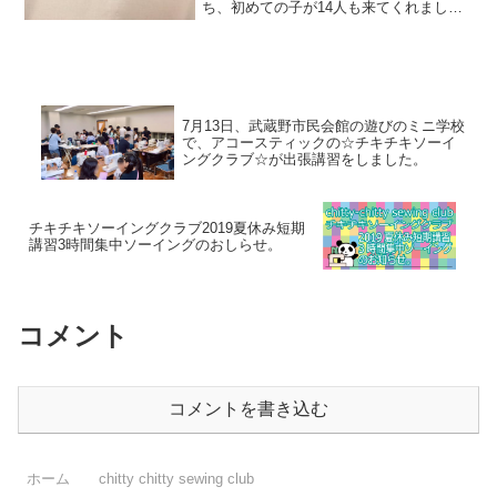
ち、初めての子が14人も来てくれまし
た。毎回新しい子供達と接する事は、と
ても緊張します。ミシンを使ってくれる
かどうか、作品を作り上げられるかどう
か、なにより、、怪我...
7月13日、武蔵野市民会館の遊びのミニ学校
で、アコースティックの☆チキチキソーイ
ングクラブ☆が出張講習をしました。
チキチキソーイングクラブ2019夏休み短期
講習3時間集中ソーイングのおしらせ。
コメント
コメントを書き込む
ホーム
chitty chitty sewing club