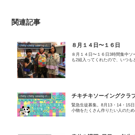
関連記事
８月１４日〜１６日
chitty chitty sewing club
８月１４日〜１６日3時間集中ソ
も2組入ってくれたので、いつも
チキチキソーイングクラブ
chitty chitty sewing club
緊急生徒募集。8月13・14・1
小物をたくさん作りたい人のための