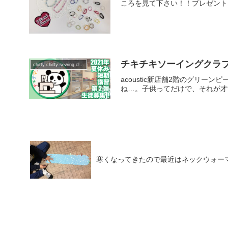
ころを見て下さい！！プレゼントに
チキチキソーイングクラブ
chitty chitty sewing club
acoustic新店舗2階のグリ
ね…。子供ってだけで、それが才
寒くなってきたので最近はネックウォー