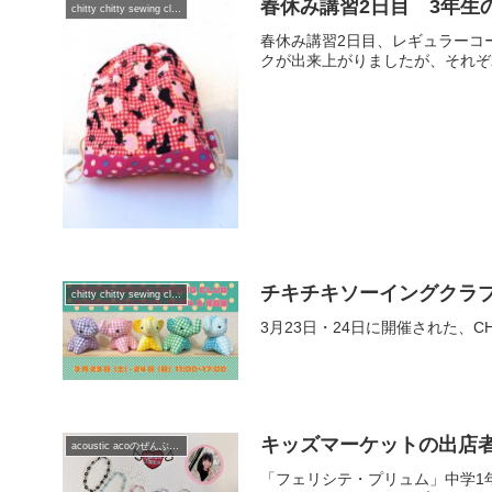
春休み講習2日目 3年生
chitty chitty sewing club
春休み講習2日目、レギュラーコ
クが出来上がりましたが、それぞ
チキチキソーイングクラ
chitty chitty sewing club
3月23日・24日に開催された、CHIT
キッズマーケットの出店者紹介④
acoustic acoのぜんぶ日記
「フェリシテ・プリュム」中学1