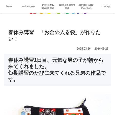
chitty chitty
darling machine
acoustic acoの
home
online store
concept
sewing club
club
ぜんぶ日記
春休み講習 「お金の入る袋」が作りた
い！
2015.03.26
2016.09.26
春休み講習1日目、元気な男の子が朝から
来てくれました。
短期講習のたびに来てくれる兄弟の作品で
す。