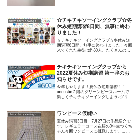
に似合う？って聞かれたから、みみちゃ
んには黒が似合うかな〜？！って答えた
よ。もう一つは誰かにプレゼントするの
かもね！
☆チキチキソーイングクラブ☆冬
chitty chitty sewing club
休み短期講習8日間、無事に終わ
りました！
☆チキチキソーイングクラブ☆冬休み短
期講習8日間、無事に終わりました！今回
来てくれた生徒は約80人。たくさんの笑
顔に出会え、宝物に出会えました。1年の
締めくくりに、ご褒美をもらったような
気持ちです。アコースティックというお
チキチキソーイングクラブから
chitty chitty sewing club
店を初めて7年経ち...
2022夏休み短期講習 第一弾のお
知らせです。
今年もやります！夏休み短期講習！！
acoustic２階のグリーンピースルームで
楽しくチキチキソーイングしよう♪グリー
ンピースのように、弾ける元気な子供達
が、グリーン（地球）のピース（平和）
の中で、元気に楽しくソーイングしてい
ワンピース仮縫い
chitty chitty sewing club
ます。子供ってね...
夏休み講習3日目 7月27日の作品紹介で
す。レギュラーコース在籍の3年生つくち
ゃん今回ワンピースに挑戦します。この
日は別生地で仮縫いをしました。襟ぐり