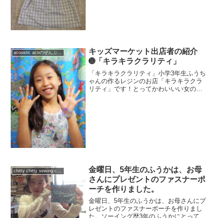
の深さや、丈の確認、切り替えの位置、
全部つくちゃんプロデュースです。どん
なワンピースになる...
キッズマーケット出店者の紹介
acoustic acoのぜんぶ日記
➓「キラキラクラリティ」
「キラキラクラリティ」小学3年生ふうち
ゃんの作るレジンのお店「キラキラクラ
リティ」です！とってかわいいい女の子
がデザイナーです。 acoはレジンに関
しては全くの素人なので今回はいろいろ
質問してみました。レジン作りを始めた
きっかけは？...
金曜日、5年生のふうかは、お母
chitty chitty sewing club
さんにプレゼントのファスナーポ
ーチを作りました。
金曜日、5年生のふうかは、お母さんにプ
レゼントのファスナーポーチを作りまし
た。ソーイング歴3年のふうかにとって、