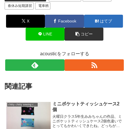
春休み短期講習
電車柄
X
Facebook
はてブ
LINE
コピー
acousticをフォローする
関連記事
ミニポケットティッシュケース2
chitty chitty sewing club
個
火曜日クラス5年生みみちゃんの作品、ミ
ニポケットティッシュケース2個色違いで
とってもかわいくできたね。どっちが私