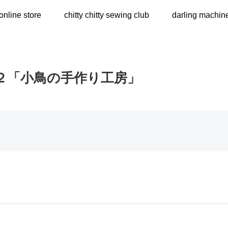
online store
chitty chitty sewing club
darling machin
２「小鳥の手作り工房」