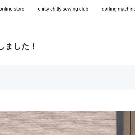
online store
chitty chitty sewing club
darling machin
しました！