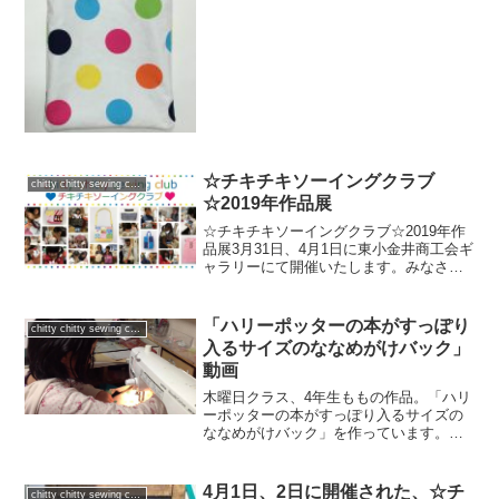
した。バックで1番難しいのは、持ち手の
コバステッチと、最後...
☆チキチキソーイングクラブ
chitty chitty sewing club
☆2019年作品展
☆チキチキソーイングクラブ☆2019年作
品展3月31日、4月1日に東小金井商工会ギ
ャラリーにて開催いたします。みなさ
ま、ぜひ、お誘い合わせの上、ご来場く
ださい！！！生徒たちの作品はどれも素
晴らしいものばかりです。たくさんの方
「ハリーポッターの本がすっぽり
chitty chitty sewing club
の心の響きますよ...
入るサイズのななめがけバック」
動画
木曜日クラス、4年生ももの作品。「ハリ
ーポッターの本がすっぽり入るサイズの
ななめがけバック」を作っています。最
後の仕上げの部分、上手にコバステッチ
をする様をご覧ください！！4年生とは思
えない、上手なステッチです。
4月1日、2日に開催された、☆チ
chitty chitty sewing club