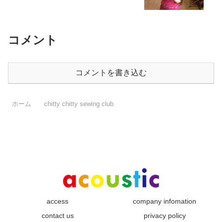
コメント
コメントを書き込む
ホーム
chitty chitty sewing club
access
company infomation
contact us
privacy policy