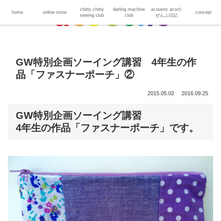
chitty chitty
darling machine
acoustic acoの
home
online store
concept
sewing club
club
ぜんぶ日記
GW特別企画ソーイング講習 4年生の作
品「ファスナーポーチ」②
2015.05.02
2016.09.25
GW特別企画ソーイング講習
4年生の作品「ファスナーポーチ」です。