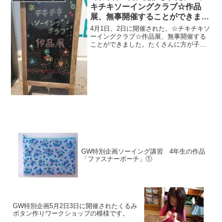
キチキソーイングクラブ☆作品
展、無事開催することができまし
た。
4月1日、2日に開催された、☆チキチキソ
ーイングクラブ☆作品展、無事開催する
ことができました。たくさんに方が子供
達の素敵な作品を感心し、褒めて下さい
ました。毎年、どんどん力をつけていく
生徒たちの頑張りを、こうして発表する
場を設けられるのは、...
GW特別企画ソーイング講習 4年生の作品
「ファスナーポーチ」①
GW特別企画5月2日3日に開催されたくるみ
ボタン作りワークショップの模様です。