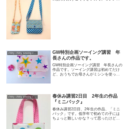
小回りさせるのが大変だったね。一生懸
命作ったけど、ちょっとだけ形が歪んじ
ゃった。でも、すごい頑張って作ったか
ら、きっとお気に入り...
GW特別企画ソーイング講習 年
chitty chitty sewing club
長さんの作品です。
GW特別企画ソーイング講習 年長さんの
作品です。ソーイング講習は初めてだけ
ど、おうちでお母さんがミシンを使って
いるのを見ているらしく、びっくりする
くらい上手でした。おばあちゃんへプレ
ゼント「ハンカチ&ティッシュ入れ」と
「ハンカチ」(写真撮り...
春休み講習2日目 2年生の作品
chitty chitty sewing club
『ミニバック』
春休み講習2日目、2年生の作品、「ミニ
バック」です。低学年で初めての子には
ちょっと難しいかな？って思ったけど、
ミシンの練習を見ていたら、これはでき
るかも？！と思い、チャレンジしてみま