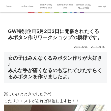
chitty chitty
darling machine
acoustic acoの
home
online store
concept
sewing club
club
ぜんぶ日記
GW特別企画5月2日3日に開催されたくる
みボタン作りワークショップの模様です。
2015.05.06
2016.09.25
女の子はみんなくるみボタン作りが大好き
♪
みんな手が痛くなるのも忘れてひたすらく
るみボタンを作りましたよ。
楽しいひとときでした(^-^)
またリクエストがあれば開催しますね！！