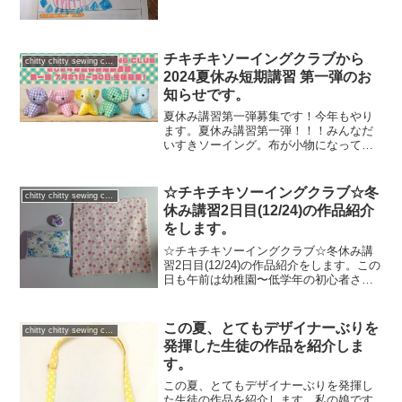
^)あとは、ひもの色も違いますね！るな
は、ミシンに慣れているっていう自信が
あるようで、ミシン...
チキチキソーイングクラブから
chitty chitty sewing club
2024夏休み短期講習 第一弾のお
知らせです。
夏休み講習第一弾募集です！今年もやり
ます。夏休み講習第一弾！！！みんなだ
いすきソーイング。布が小物になってい
くワクワクと、もの作りの魔法を教えて
あげたい。acousticにはミシンという名
のマシーンが６台。５才の子供でも操縦
☆チキチキソーイングクラブ☆冬
chitty chitty sewing club
可能です。ちょっ...
休み講習2日目(12/24)の作品紹介
をします。
☆チキチキソーイングクラブ☆冬休み講
習2日目(12/24)の作品紹介をします。この
日も午前は幼稚園〜低学年の初心者さん
の日。初心者さんだって、こんなにかわ
いいものができちゃいます。ハンカチ
や、ランチョンマット、リボン風ヘアバ
この夏、とてもデザイナーぶりを
chitty chitty sewing club
ンド、などなど。...
発揮した生徒の作品を紹介しま
す。
この夏、とてもデザイナーぶりを発揮し
た生徒の作品を紹介します。私の娘です