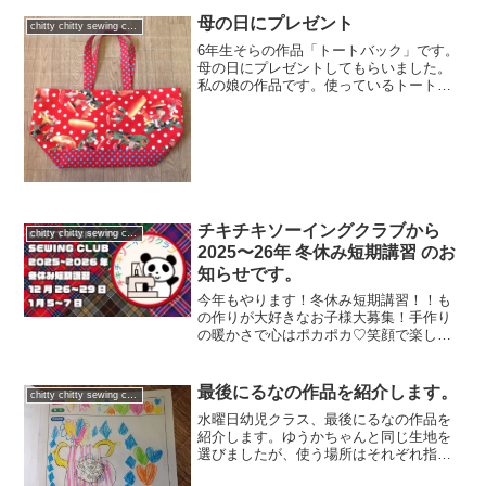
母の日にプレゼント
chitty chitty sewing club
6年生そらの作品「トートバック」です。
母の日にプレゼントしてもらいました。
私の娘の作品です。使っているトートバ
ックがもう古くなっているのを知って、
まるっきり同じ形で作ってくれました。
内ポケットが２つも付いています。ファ
スナー付きの方に鍵を入...
チキチキソーイングクラブから
chitty chitty sewing club
2025〜26年 冬休み短期講習 のお
知らせです。
今年もやります！冬休み短期講習！！も
の作りが大好きなお子様大募集！手作り
の暖かさで心はポカポカ♡笑顔で楽しく
ソーイングしよう♪
最後にるなの作品を紹介します。
chitty chitty sewing club
水曜日幼児クラス、最後にるなの作品を
紹介します。ゆうかちゃんと同じ生地を
選びましたが、使う場所はそれぞれ指定
してきたので、ちょっと違うんですよ(^-