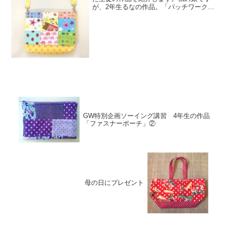
が、2年生るなの作品。「パッチワークの
斜めがけバッグ」です。このフラップの
パッチワークだけでも、生地選びで何時
間かかったことか…。１つ１つ丁寧につ
なぎ合わせてやっと、表...
GW特別企画ソーイング講習 4年生の作品
「ファスナーポーチ」②
母の日にプレゼント